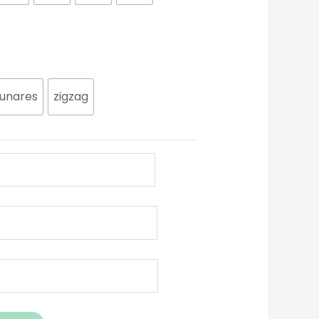
lunares
zigzag