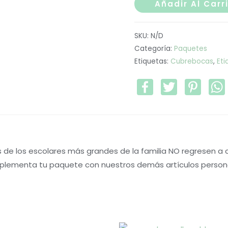
Escolar
Añadir Al Carr
Premium
Jóvenes
SKU:
N/D
142
Categoría:
Paquetes
pzas.
Etiquetas:
Cubrebocas
,
Eti
cantidad
Facebook
Twitter
Pintere
as de los escolares más grandes de la familia NO regresen 
plementa tu paquete con nuestros demás artículos personal