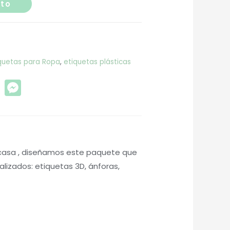
ito
quetas para Ropa
,
etiquetas plásticas
st
WhatsApp
Facebook
Messenger
a casa , diseñamos este paquete que
izados: etiquetas 3D, ánforas,