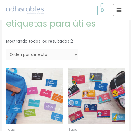
0
Inicio
/ Productos etiquetados “etiquetas para útiles”
MAI
etiquetas para útiles
MEN
Mostrando todos los resultados 2
Tags
Tags