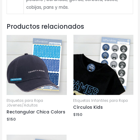
cobijas, pans y más.
Productos relacionados
Etiquetas para Ropa
Etiquetas Infantiles para Ropa
Jóvenes/Adultos
Círculos Kids
Rectangular Chica Colors
$
150
$
150