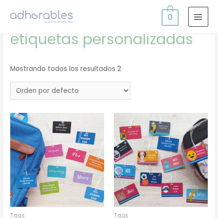
0
Inicio
/ Productos etiquetados “etiquetas personalizadas”
MAI
etiquetas personalizadas
MEN
Mostrando todos los resultados 2
Tags
Tags